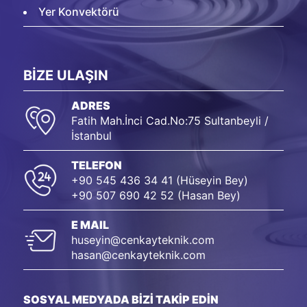
Yer Konvektörü
BİZE ULAŞIN
ADRES
Fatih Mah.İnci Cad.No:75 Sultanbeyli /
İstanbul
TELEFON
+90 545 436 34 41 (Hüseyin Bey)
+90 507 690 42 52 (Hasan Bey)
E MAIL
huseyin@cenkayteknik.com
hasan@cenkayteknik.com
SOSYAL MEDYADA BİZİ TAKİP EDİN