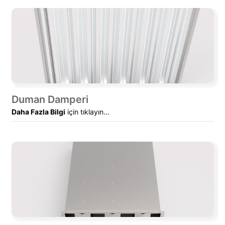
Duman Damperi
Daha Fazla Bilgi
için tıklayın...